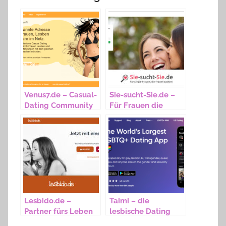
Venus7.de – Casual-
Sie-sucht-Sie.de –
Dating Community
Für Frauen die
Frauen lieben
Lesbido.de –
Taimi – die
Partner fürs Leben
lesbische Dating
finden
App